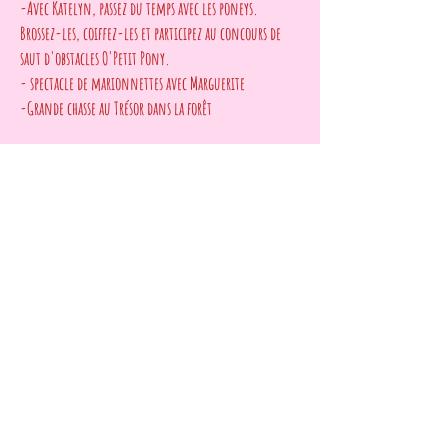
-Avec Katelyn, passez du temps avec les poneys.
Brossez-les, coiffez-les et participez au concours de
saut d'obstacles O'Petit Pony.
- spectacle de marionnettes avec Marguerite
-Grande chasse au Trésor dans la forêt
*Le prix ne comprend pas les bougies, les bonbons ni
les sodas.
Privatisation pour anniversaire d'adulte,
séminaire, petit mariage etc.
si vous pensez que vous aimeriez organiser votre
événement à O'PETIT PONY, contactez-nous pour
savoir comment nous pouvons personnaliser votre
événement et les différents forfaits disponibles